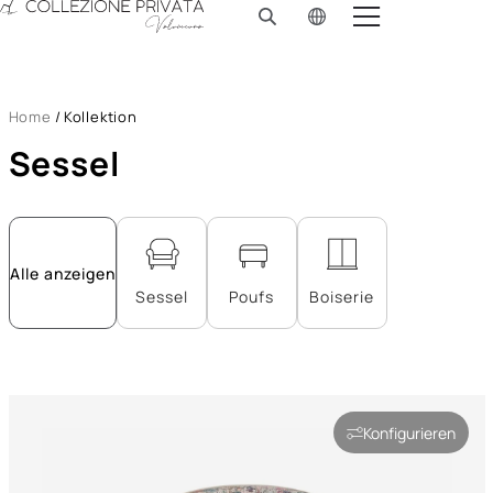
Skip to main content
Kollektion
Möbelstoffe
Home
/
Kollektion
Konfigurator
Sessel
About
Vision
Alle anzeigen
Katalog
Sessel
Poufs
Boiserie
Kontakt
Konfigurieren