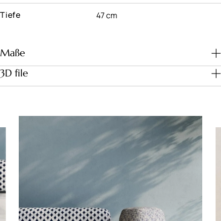
Tiefe
47 cm
Maße
3D file
Download file
Maße (cm)