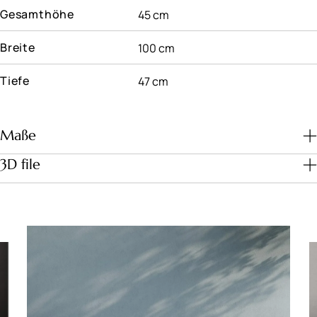
Gesamthöhe
45 cm
Breite
100 cm
Tiefe
47 cm
Maße
3D file
Download file
Maße (cm)