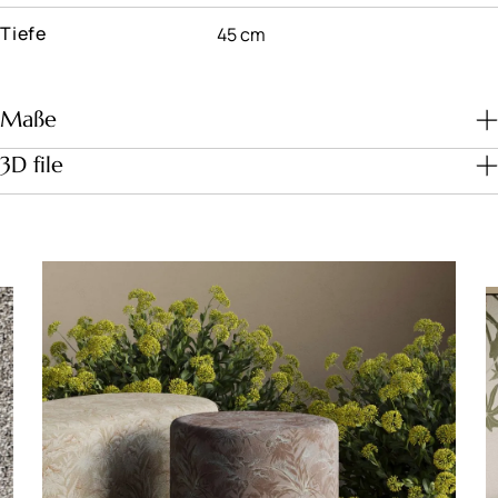
Tiefe
45 cm
Maße
3D file
Download file
Maße (cm)