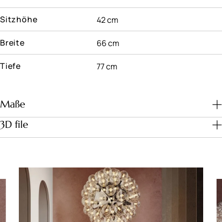
Sitzhöhe
42 cm
Breite
66 cm
Tiefe
77 cm
Maße
3D file
Download file
Maße (cm)